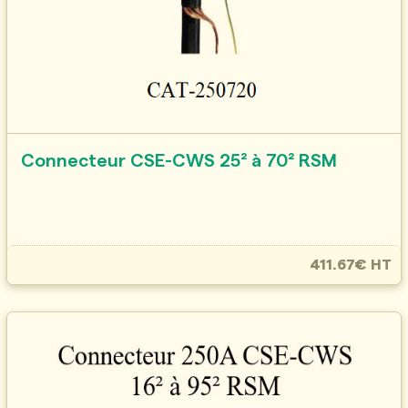
Connecteur CSE-CWS 25² à 70² RSM
411.67€ HT