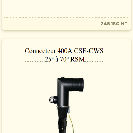
248.18€ HT