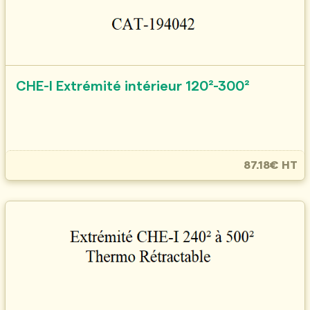
CHE-I Extrémité intérieur 120²-300²
87.18€ HT