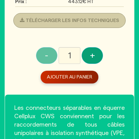
Prix :
443.12€ HT
TÉLÉCHARGER LES INFOS TECHNIQUES
-
+
AJOUTER AU PANIER
Les connecteurs séparables en équerre
Cellplux CWS conviennent pour les
raccordements de tous câbles
unipolaires à isolation synthétique (VPE,