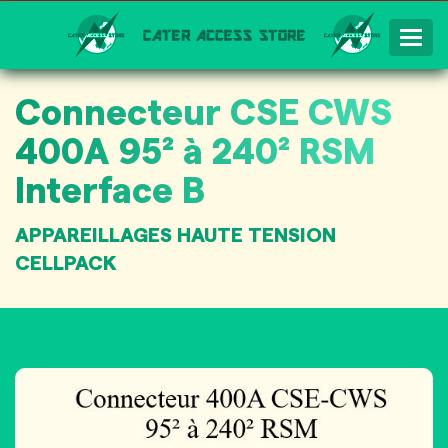
Togg
Navig
Connecteur CSE CWS
400A 95² à 240² RSM
Interface B
APPAREILLAGES HAUTE TENSION
CELLPACK