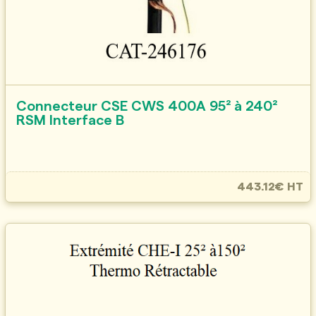
Connecteur CSE CWS 400A 95² à 240²
RSM Interface B
443.12€ HT