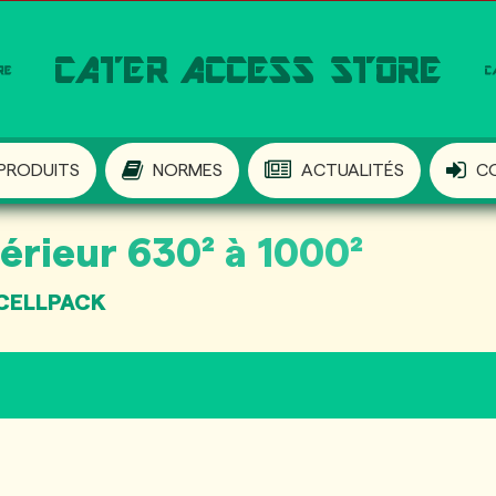
PRODUITS
NORMES
ACTUALITÉS
C
érieur 630² à 1000²
 CELLPACK