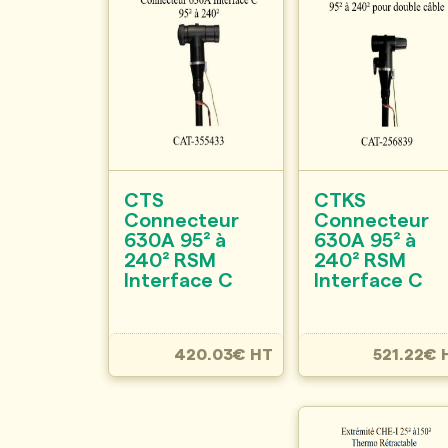
CTS
CTKS
Connecteur
Connecteur
630A 95² à
630A 95² à
240² RSM
240² RSM
Interface C
Interface C
420.03€ HT
521.22€ 