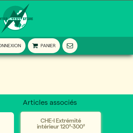
ONNEXION
PANIER
Articles associés
CHE-I Extrémité
intérieur 120²-300²