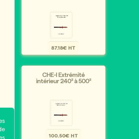
87.18€ HT
CHE-I Extrémité
intérieur 240² à 500²
es
de
100.50€ HT
es