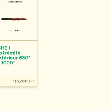
HE-I
xtrémité
ntérieur 630²
 1000²
116.78€ HT