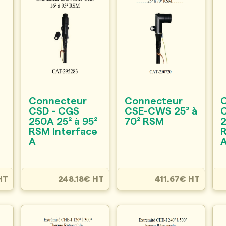
Connecteur
Connecteur
CSD - CGS
CSE-CWS 25² à
250A 25² à 95²
70² RSM
2
RSM Interface
R
A
HT
248.18€ HT
411.67€ HT