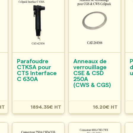
Parafoudre
Anneaux de
P
CTKSA pour
verrouillage
d
CTS Interface
CSE & CSD
u
C 630A
250A
(CWS & CGS)
HT
1894.35€ HT
16.20€ HT