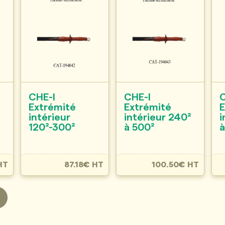
CHE-I
CHE-I
C
Extrémité
Extrémité
E
intérieur
intérieur 240²
i
120²-300²
à 500²
à
HT
87.18€ HT
100.50€ HT