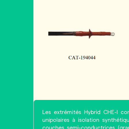
Les extrémités Hybrid CHE-I co
unipolaires à isolation synthéti
couches semi-conductrices (grap