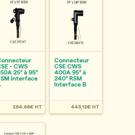
Connecteur
Connecteur
CSE - CWS
CSE CWS
50A 25² à 95²
400A 95² à
SM Interface
240² RSM
A
Interface B
264.68€ HT
443.12€ HT