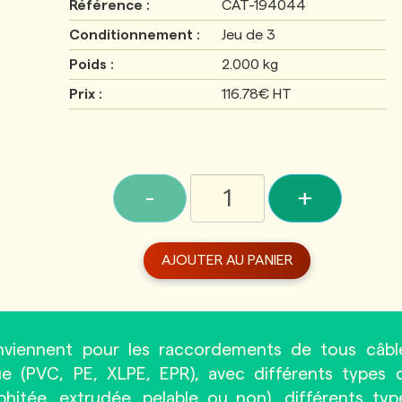
Référence :
CAT-194044
Conditionnement :
Jeu de 3
Poids :
2.000 kg
Prix :
116.78€ HT
-
+
AJOUTER AU PANIER
nviennent pour les raccordements de tous câbl
que (PVC, PE, XLPE, EPR), avec différents types 
hitée, extrudée, pelable ou non), différents typ