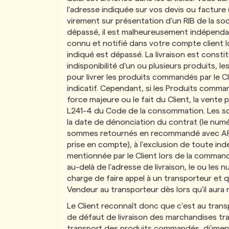
l'adresse indiquée sur vos devis ou facture (
virement sur présentation d'un RIB de la soc
dépassé, il est malheureusement indépendant
connu et notifié dans votre compte client l
indiqué est dépassé. La livraison est consti
indisponibilité d'un ou plusieurs produits, 
pour livrer les produits commandés par le C
indicatif. Cependant, si les Produits command
force majeure ou le fait du Client, la vente
L241-4 du Code de la consommation. Les somm
la date de dénonciation du contrat (le numé
sommes retournés en recommandé avec AR dan
prise en compte), à ​​l'exclusion de toute i
mentionnée par le Client lors de la commande
au-delà de l'adresse de livraison, le ou les 
charge de faire appel à un transporteur et q
Vendeur au transporteur dès lors qu'il aura 
Le Client reconnaît donc que c'est au transp
de défaut de livraison des marchandises tr
transport des produits commandés, dûment ac