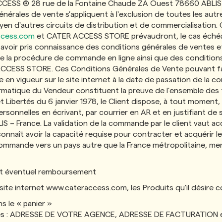
CESS ® 28 rue de la Fontaine Chaude ZA Ouest 78660 ABLIS - 
nérales de vente s'appliquent à l'exclusion de toutes les aut
en d'autres circuits de distribution et de commercialisation.
ccess.com
et CATER ACCESS STORE prévaudront, le cas échéant
 avoir pris connaissance des conditions générales de ventes e
e la procédure de commande en ligne ainsi que des conditions 
CESS STORE. Ces Conditions Générales de Vente pouvant faire 
lle en vigueur sur le site internet à la date de passation de la
matique du Vendeur constituent la preuve de l'ensemble des 
t Libertés du 6 janvier 1978, le Client dispose, à tout moment, 
rsonnelles en écrivant, par courrier en AR et en justifiant d
– France. La validation de la commande par le client vaut acc
onnaît avoir la capacité requise pour contracter et acquérir le
mmande vers un pays autre que la France métropolitaine, mer
 et éventuel remboursement
le site internet www.cateraccess.com, les Produits qu'il désire
 le « panier »
tes : ADRESSE DE VOTRE AGENCE, ADRESSE DE FACTURATION 