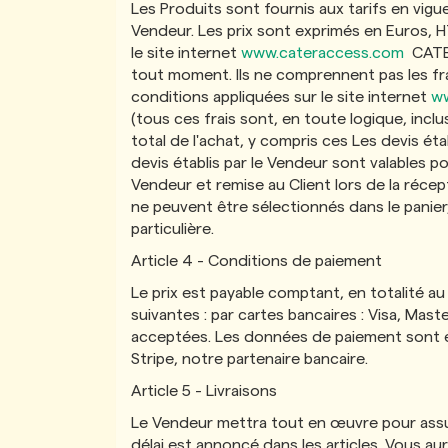
Les Produits sont fournis aux tarifs en vig
Vendeur. Les prix sont exprimés en Euros, HT
le site internet
www.cateraccess.com
CATER 
tout moment. Ils ne comprennent pas les fra
conditions appliquées sur le site internet
ww
(tous ces frais sont, en toute logique, incl
total de l'achat, y compris ces Les devis étab
devis établis par le Vendeur sont valables 
Vendeur et remise au Client lors de la récep
ne peuvent être sélectionnés dans le panie
particulière.
Article 4 - Conditions de paiement
Le prix est payable comptant, en totalité au
suivantes : par cartes bancaires : Visa, Ma
acceptées. Les données de paiement sont é
Stripe, notre partenaire bancaire.
Article 5 - Livraisons
Le Vendeur mettra tout en œuvre pour assure
délai est annoncé dans les articles. Vous a