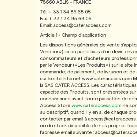
78660 ABLIS - FRANCE
Tél: + 33 1 34 85 68 05
Fax: + 33 1 34 85 68 05
Email:
access@cateraccess.com
Article 1 - Champ d'application
Les dispositions générales de vente s'appli
Vendeur») ici ou par le biais d'un devis env
consommateurs et d'acheteurs professionnels
par le Vendeur («Les Produits») sur le site 
commande, de paiement, de livraison et de 
sur le site Internet www.cateraccess.com 
la SAS CATER ACCESS. Les caractéristiques p
capacité des Produits, sont présentées sur 
connaissance avant toute passation de comma
Access Store
www.cateraccess.com
ne sont
au descriptif, quand il y en a, de chaque pro
contacter par email à
access@cateraccess
ou du stock disponible de nos propres fourn
l'adresse email suivante :
access@cateracc