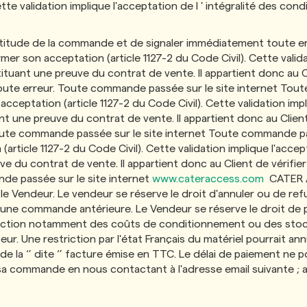
ette validation implique l'acceptation de l ' intégralité des co
exactitude de la commande et de signaler immédiatement toute 
er son acceptation (article 1127-2 du Code Civil). Cette validat
uant une preuve du contrat de vente. Il appartient donc au Cli
te erreur. Toute commande passée sur le site internet Toute
ceptation (article 1127-2 du Code Civil). Cette validation impli
t une preuve du contrat de vente. Il appartient donc au Client
ute commande passée sur le site internet Toute commande pas
rticle 1127-2 du Code Civil). Cette validation implique l'accep
e du contrat de vente. Il appartient donc au Client de vérifie
e passée sur le site internet
www.cateraccess.com
CATER A
t le Vendeur. Le vendeur se réserve le droit d'annuler ou de r
nt d'une commande antérieure. Le Vendeur se réserve le droit de 
ction notamment des coûts de conditionnement ou des stocks
sseur. Une restriction par l'état Français du matériel pourrait a
 la ‘’ dite ‘’ facture émise en TTC. Le délai de paiement ne po
de sa commande en nous contactant à l'adresse email suivante ;