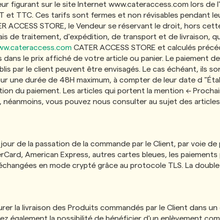
ueur figurant sur le site Internet www.cateraccess.com lors de
 et TTC. Ces tarifs sont fermes et non révisables pendant leur
ACCESS STORE, le Vendeur se réservant le droit, hors cette pé
is de traitement, d'expédition, de transport et de livraison, 
w.cateraccess.com
CATER ACCESS STORE et calculés précéd
us dans le prix affiché de votre article ou panier. Le paiemen
lis par le client peuvent être envisagés. Le cas échéant, ils son
pour une durée de 48H maximum, à compter de leur date d "Étab
tion du paiement. Les articles qui portent la mention << Prochai
r, néanmoins, vous pouvez nous consulter au sujet des articl
 jour de la passation de la commande par le Client, par voie de
sterCard, American Express, autres cartes bleues, les paiemen
changées en mode crypté grâce au protocole TLS. La double 
r la livraison des Produits commandés par le Client dans un d
urez également la possibilité de bénéficier d'un enlèvement c