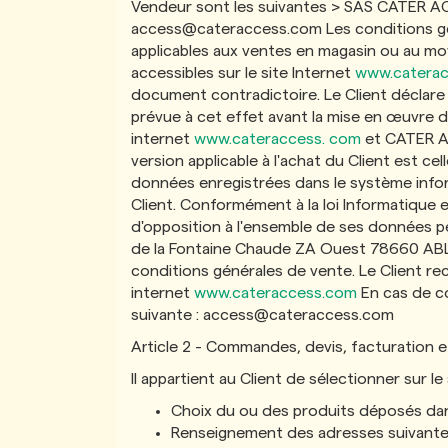
Vendeur sont les suivantes > SAS CATER AC
access@cateraccess.com
Les conditions gé
applicables aux ventes en magasin ou au moy
accessibles sur le site Internet
www.catera
document contradictoire. Le Client déclare
prévue à cet effet avant la mise en œuvre d
internet
www.cateraccess. com
et CATER AC
version applicable à l'achat du Client est ce
données enregistrées dans le système infor
Client. Conformément à la loi Informatique e
d'opposition à l'ensemble de ses données pe
de la Fontaine Chaude ZA Ouest 78660 ABLIS 
conditions générales de vente. Le Client rec
internet
www.cateraccess.com
En cas de co
suivante :
access@cateraccess.com
Article 2 - Commandes, devis, facturation
Il appartient au Client de sélectionner sur 
Choix du ou des produits déposés dans
Renseignement des adresses suivan