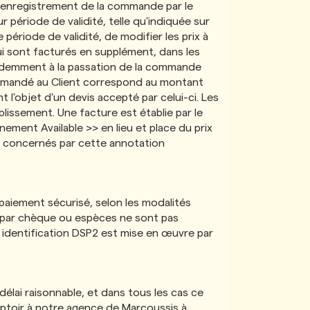
 l'enregistrement de la commande par le
 période de validité, telle qu'indiquée sur
riode de validité, de modifier les prix à
qui sont facturés en supplément, dans les
emment à la passation de la commande
t demandé au Client correspond au montant
t l'objet d'un devis accepté par celui-ci. Les
lissement. Une facture est établie par le
nement Available >> en lieu et place du prix
es concernés par cette annotation
 paiement sécurisé, selon les modalités
ts par chèque ou espèces ne sont pas
identification DSP2 est mise en œuvre par
élai raisonnable, et dans tous les cas ce
omptoir à notre agence de Marcoussis à