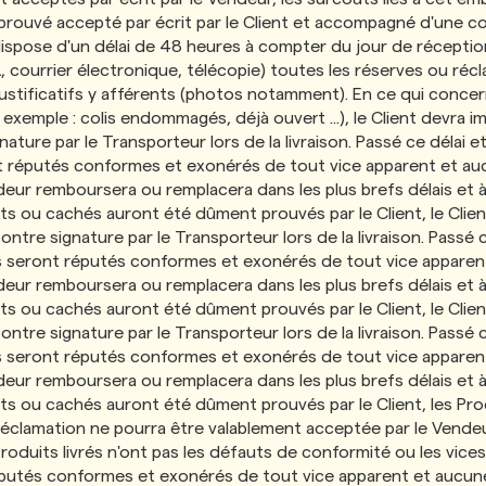
prouvé accepté par écrit par le Client et accompagné d'une co
 Il dispose d'un délai de 48 heures à compter du jour de récepti
, courrier électronique, télécopie) toutes les réserves ou ré
 justificatifs y afférents (photos notamment). En ce qui conc
r exemple : colis endommagés, déjà ouvert ...), le Client devra
re par le Transporteur lors de la livraison. Passé ce délai et 
nt réputés conformes et exonérés de tout vice apparent et au
ur remboursera ou remplacera dans les plus brefs délais et à se
s ou cachés auront été dûment prouvés par le Client, le Clie
e signature par le Transporteur lors de la livraison. Passé ce 
its seront réputés conformes et exonérés de tout vice apparen
ur remboursera ou remplacera dans les plus brefs délais et à se
s ou cachés auront été dûment prouvés par le Client, le Clie
e signature par le Transporteur lors de la livraison. Passé ce 
its seront réputés conformes et exonérés de tout vice apparen
ur remboursera ou remplacera dans les plus brefs délais et à se
ts ou cachés auront été dûment prouvés par le Client, les Pr
réclamation ne pourra être valablement acceptée par le Vende
es Produits livrés n'ont pas les défauts de conformité ou les v
 réputés conformes et exonérés de tout vice apparent et aucun