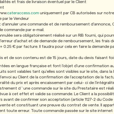
tés et frais de livraison éventuel par le Client
ent
www.
cateraccess.com
uniquement par CB autorisées sur notre
e par le Vendeur
it d'annuler une commande et de remboursement d'annonce, Ca
 de commande par e-mail.
ée sera obligatoirement réalisé sur un RIB fourni, qui pourra 
 d’erreur d’achat et de demande de remboursement, les frais 
+ 0.25 € par facture. Il faudra pour cela en faire la demande pa
is et de son contenu est de 15 jours, date du devis faisant foi
tées en langue française et font l'objet d'une confirmation au
s sont valables tant qu'elles sont visibles sur le site, dans la
envoi au Client de la confirmation de l'acceptation de la fact
gralité du prix et après encaissement par celui- ci de l'intégra
strement d ' une commande sur le site du Prestataire est réali
ue à cet effet et valide sa commande. Le Client a la possibili
rs avant de confirmer son acceptation (article 1127-2 du Code Ci
 vente et constituant une preuve du contrat de vente. Il appart
t toute erreur. Toute commande passée sur le site internet 