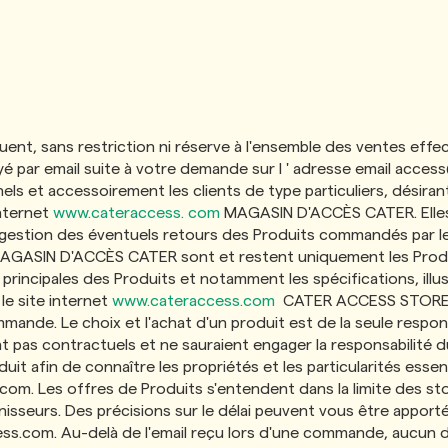
quent, sans restriction ni réserve à l'ensemble des ventes ef
oyé par email suite à votre demande sur l ' adresse email
access
 et accessoirement les clients de type particuliers, désirant
Internet
www.cateraccess. com
MAGASIN D'ACCÈS CATER. Elles
gestion des éventuels retours des Produits commandés par les
MAGASIN D'ACCÈS CATER sont et restent uniquement les Produit
rincipales des Produits et notamment les spécifications, illu
le site internet
www.cateraccess.com
CATER ACCESS STORE. L
nde. Le choix et l'achat d'un produit est de la seule responsa
 pas contractuels et ne sauraient engager la responsabilité d
duit afin de connaître les propriétés et les particularités essen
.com
. Les offres de Produits s'entendent dans la limite des s
isseurs. Des précisions sur le délai peuvent vous être apport
ess.com
. Au-delà de l'email reçu lors d'une commande, aucun 