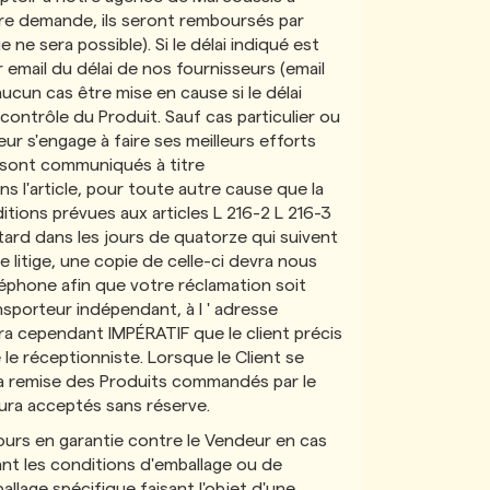
votre demande, ils seront remboursés par
e sera possible). Si le délai indiqué est
email du délai de nos fournisseurs (email
cun cas être mise en cause si le délai
contrôle du Produit. Sauf cas particulier ou
ur s'engage à faire ses meilleurs efforts
s sont communiqués à titre
ns l'article, pour toute autre cause que la
itions prévues aux articles L 216-2 L 216-3
tard dans les jours de quatorze qui suivent
litige, une copie de celle-ci devra nous
éphone afin que votre réclamation soit
nsporteur indépendant, à l ' adresse
era cependant IMPÉRATIF que le client précis
 le réceptionniste. Lorsque le Client se
s la remise des Produits commandés par le
aura acceptés sans réserve.
cours en garantie contre le Vendeur en cas
nt les conditions d'emballage ou de
llage spécifique faisant l'objet d'une