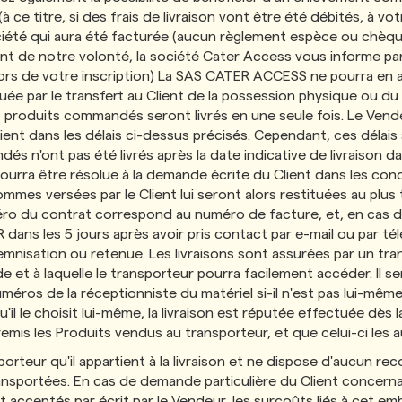
à ce titre, si des frais de livraison vont être été débités, à 
iété qui aura été facturée (aucun règlement espèce ou chèque n
 de notre volonté, la société Cater Access vous informe par 
ors de votre inscription) La SAS CATER ACCESS ne pourra en au
tuée par le transfert au Client de la possession physique ou du 
les produits commandés seront livrés en une seule fois. Le Vende
lient dans les délais ci-dessus précisés. Cependant, ces délai
és n'ont pas été livrés après la date indicative de livraison da
 pourra être résolue à la demande écrite du Client dans les cond
es versées par le Client lui seront alors restituées au plus 
ro du contrat correspond au numéro de facture, et, en cas de 
s les 5 jours après avoir pris contact par e-mail ou par tél
ndemnisation ou retenue. Les livraisons sont assurées par un tra
 et à laquelle le transporteur pourra facilement accéder. Il s
numéros de la réceptionniste du matériel si-il n'est pas lui-même
u'il le choisit lui-même, la livraison est réputée effectuée dè
remis les Produits vendus au transporteur, et que celui-ci les 
orteur qu'il appartient à la livraison et ne dispose d'aucun re
ansportées. En cas de demande particulière du Client concerna
ceptés par écrit par le Vendeur, les surcoûts liés à cet emba