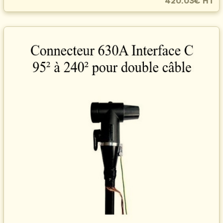
420.03€ HT