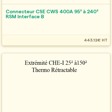
Connecteur CSE CWS 400A 95² à 240²
RSM Interface B
443.12€ HT