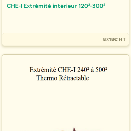
CHE-I Extrémité intérieur 120²-300²
87.18€ HT