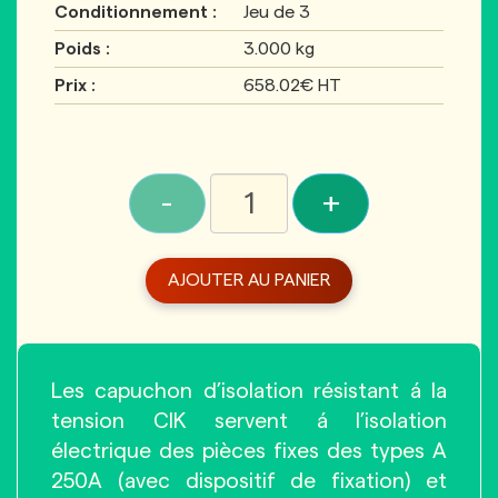
Conditionnement :
Jeu de 3
Poids :
3.000 kg
Prix :
658.02€ HT
-
+
AJOUTER AU PANIER
Les capuchon d’isolation résistant á la
tension CIK servent á l’isolation
électrique des pièces fixes des types A
250A (avec dispositif de fixation) et