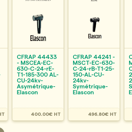
9
CFRAP 44433
CFRAP 44241 -
- MSCEA-EC-
MSCT-EC-630-
630-C-24-rE-
C-24-rB-T1-25-
C
-
T1-185-300 AL-
150-AL-CU-
CU-24kv-
24kv-
Asymétrique-
Symétrique-
Elascon
Elascon
E
HT
400.00€ HT
496.80€ HT