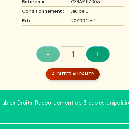
Référence :
CFRAP 57003
Conditionnement :
Jeu de 3
Prix :
207.00€ HT
-
+
AJOUTER AU PANIER
ables Droits. Raccordement de 3 câbles unipolair