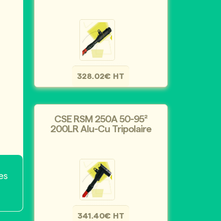
328.02€ HT
CSE RSM 250A 50-95²
200LR Alu-Cu Tripolaire
es
341.40€ HT