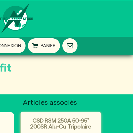
ONNEXION
PANIER
fit
Articles associés
CSD RSM 250A 50-95²
200SR Alu-Cu Tripolaire