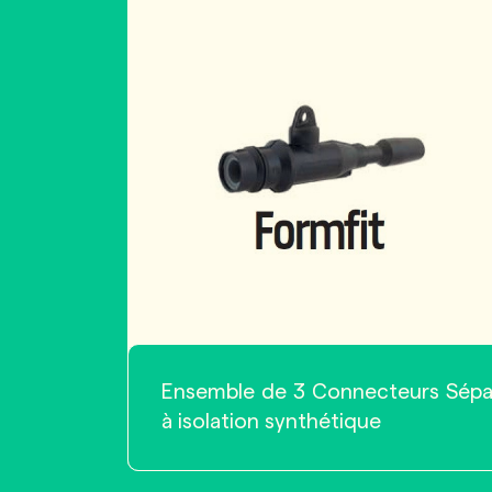
Ensemble de 3 Connecteurs Sépar
à isolation synthétique