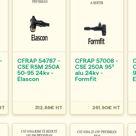
-
CFRAP 54787 -
CFRAP 57008 -
CSE RSM 250A
CSE 250A 95²
50-95 24kv -
alu 24kv -
9
Elascon
Formfit
E
HT
312.86€ HT
261.90€ HT