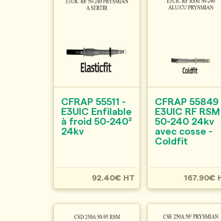
CFRAP 55511 -
CFRAP 55849 
E3UIC Enfilable
E3UIC RF RSM
à froid 50-240²
50-240 24kv
24kv
avec cosse -
Coldfit
92.40€ HT
167.90€ 