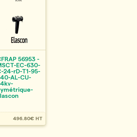
CFRAP 56953 -
MSCT-EC-630-
-24-rD-T1-95-
240-AL-CU-
24kv-
Symétrique-
lascon
496.80€ HT