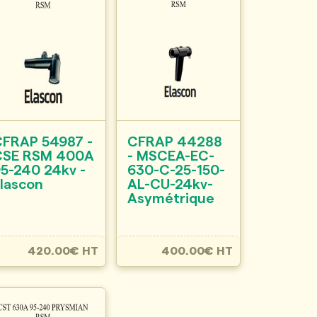
CFRAP 54987 -
CFRAP 44288
CSE RSM 400A
- MSCEA-EC-
5-240 24kv -
630-C-25-150-
lascon
AL-CU-24kv-
Asymétrique
420.00€ HT
400.00€ HT