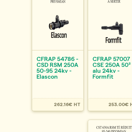
CFRAP 54786 -
CFRAP 57007 
CSD RSM 250A
CSE 250A 50²
50-95 24kv -
alu 24kv -
Elascon
Formfit
262.16€ HT
253.00€ 