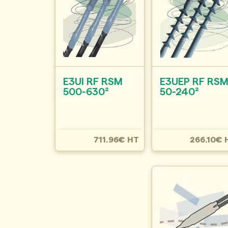
E3UI RF RSM
E3UEP RF RS
500-630²
50-240²
711.96€ HT
266.10€ 