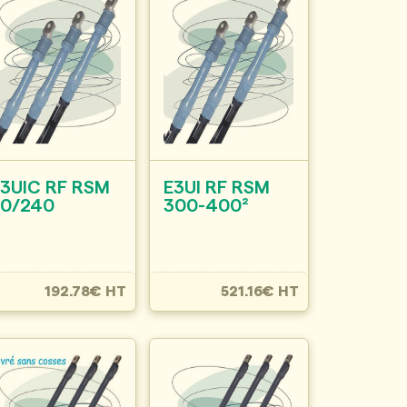
E3UIC RF RSM
E3UI RF RSM
50/240
300-400²
192.78€ HT
521.16€ HT