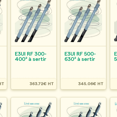
E3UI RF 300-
E3UI RF 500-
400² à sertir
630² à sertir
HT
363.72€ HT
345.06€ HT