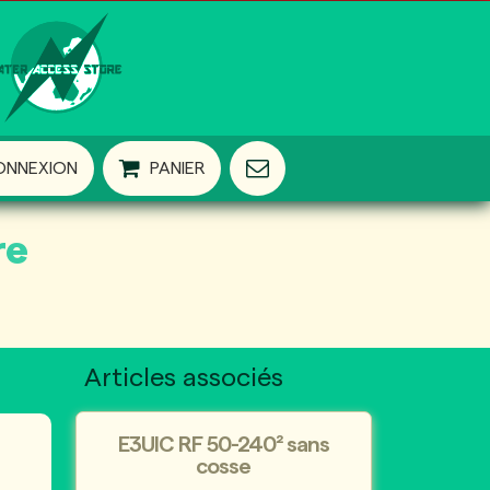
ONNEXION
PANIER
re
Articles associés
E3UIC RF 50-240² sans
cosse