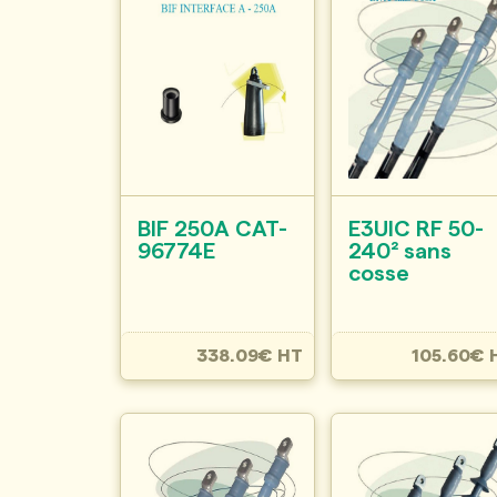
BIF 250A CAT-
E3UIC RF 50-
96774E
240² sans
cosse
338.09€ HT
105.60€ 