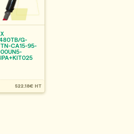
3X
(480TB/G-
STN-CA15-95-
300UN5-
BIPA+KIT025
522.18€ HT