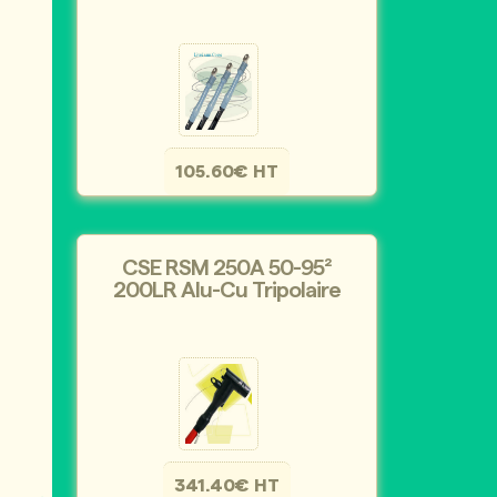
105.60€ HT
CSE RSM 250A 50-95²
200LR Alu-Cu Tripolaire
341.40€ HT