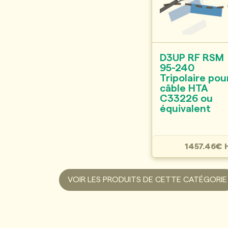
D3UP RF RSM
95-240
Tripolaire pou
câble HTA
C33226 ou
équivalent
1457.46€ 
VOIR LES PRODUITS DE CETTE CATÉGORIE