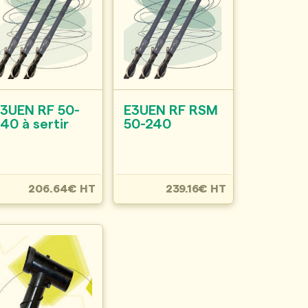
3UEN RF 50-
E3UEN RF RSM
40 à sertir
50-240
206.64€ HT
239.16€ HT