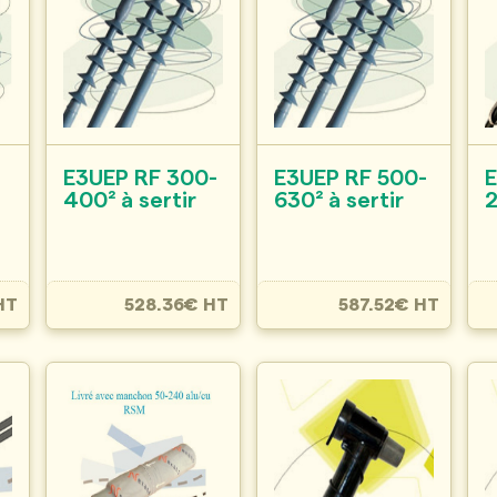
M
E3UEP RF 300-
E3UEP RF 500-
E
400² à sertir
630² à sertir
2
HT
528.36€ HT
587.52€ HT