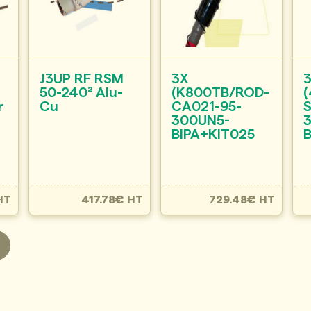
J3UP RF RSM
3X
50-240² Alu-
(K800TB/ROD-
r
Cu
CA021-95-
300UN5-
BIPA+KIT025
HT
417.78€ HT
729.48€ HT