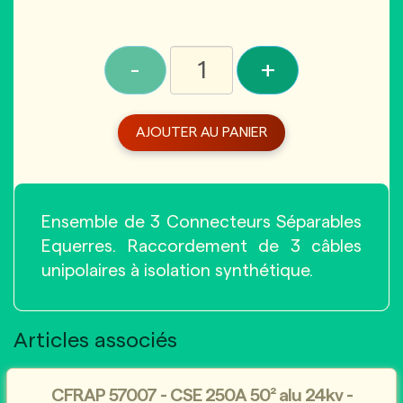
-
+
AJOUTER AU PANIER
Ensemble de 3 Connecteurs Séparables
Equerres. Raccordement de 3 câbles
unipolaires à isolation synthétique.
Articles associés
CFRAP 57007 - CSE 250A 50² alu 24kv -