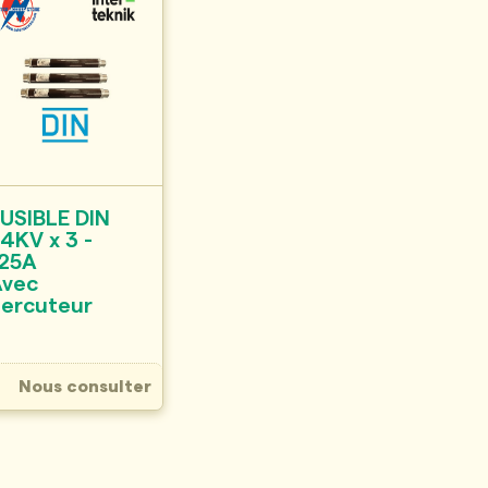
USIBLE DIN
4KV x 3 -
125A
Avec
Percuteur
Nous consulter