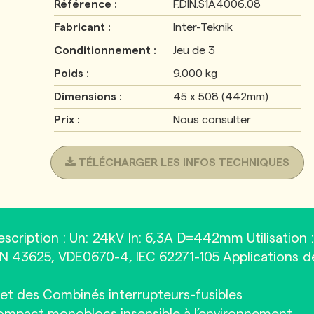
Référence :
F.DIN.S1A4006.08
Fabricant :
Inter-Teknik
Conditionnement :
Jeu de 3
Poids :
9.000 kg
Dimensions :
45 x 508 (442mm)
Prix :
Nous consulter
TÉLÉCHARGER LES INFOS TECHNIQUES
scription : Un: 24kV In: 6,3A D=442mm Utilisation :
 DIN 43625, VDE0670-4, IEC 62271-105 Applications d
et des Combinés interrupteurs-fusibles