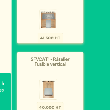
41.50€ HT
SFVCAT1 - Râtelier
Fusible vertical
 à
es
40.00€ HT