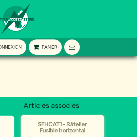
ONNEXION
PANIER
Articles associés
SFHCAT1 - Râtelier
Fusible horizontal