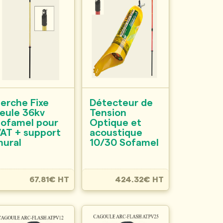
erche Fixe
Détecteur de
eule 36kv
Tension
Sofamel pour
Optique et
AT + support
acoustique
mural
10/30 Sofamel
67.81€ HT
424.32€ HT