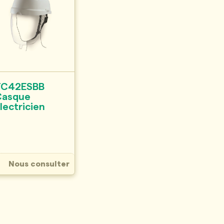
TC42ESBB
Casque
lectricien
Nous consulter