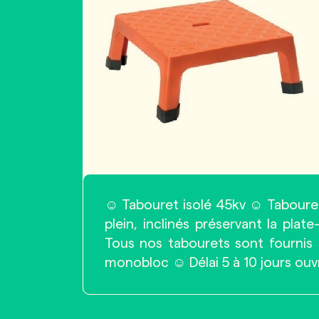
☺ Tabouret isolé 45kv ☺ Tabouret
plein, inclinés préservant la pla
Tous nos tabourets sont fournis 
monobloc ☺ Délai 5 à 10 jours ouv