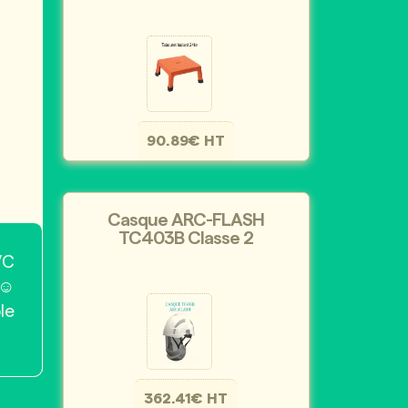
90.89€ HT
Casque ARC-FLASH
TC403B Classe 2
VC
 ☺
le
362.41€ HT