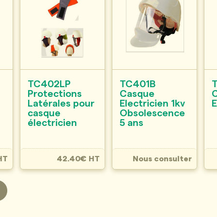
TC402LP
TC401B
Protections
Casque
Latérales pour
Electricien 1kv
E
casque
Obsolescence
électricien
5 ans
HT
42.40€ HT
Nous consulter