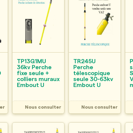
TP13G1MU
TR245U
P
36kv Perche
Perche
s
0
fixe seule +
télescopique
colliers muraux
seule 30-63kv
V
Embout U
Embout U
er
Nous consulter
Nous consulter