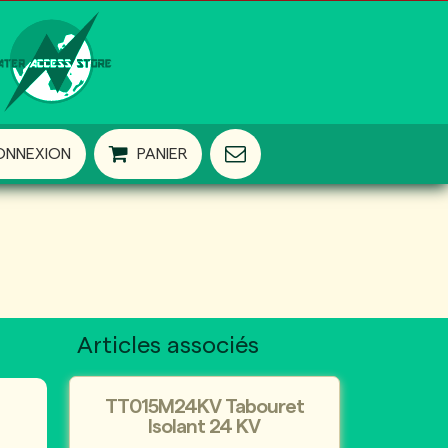
ONNEXION
PANIER
Articles associés
TT015M24KV Tabouret
Isolant 24 KV