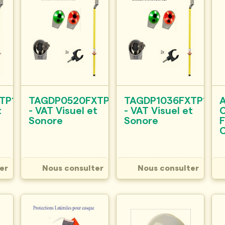
TP125
TAGDP0520FXTP125
TAGDP1036FXTP125
t
- VAT Visuel et
- VAT Visuel et
C
Sonore
Sonore
F
C
er
Nous consulter
Nous consulter