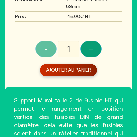
89mm
Prix :
45.00€ HT
-
+
AJOUTER AU PANIER
Support Mural taille 2 de Fusible HT qui
permet le rangement en position
vertical des fusibles DIN de grand
diamètre, cela évite que les fusibles
soient dans un râtelier traditionnel qui