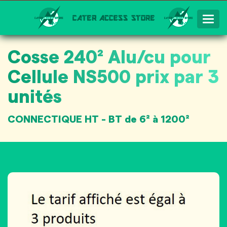
Togg
Navig
Cosse 240² Alu/cu pour
Cellule NS500 prix par 3
unités
CONNECTIQUE HT - BT de 6² à 1200²