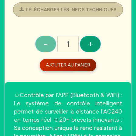
TÉLÉCHARGER LES INFOS TECHNIQUES
-
+
AJOUTER AU PANIER
☺Contrôle par l'APP (Bluetooth & WiFi) :
Le système de contrôle intelligent
permet de surveiller à distance l'AC240
en temps réel ☺20+ brevets innovants :
Sa conception unique le rend résistant à