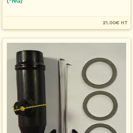
(*NG)
21.00€ HT