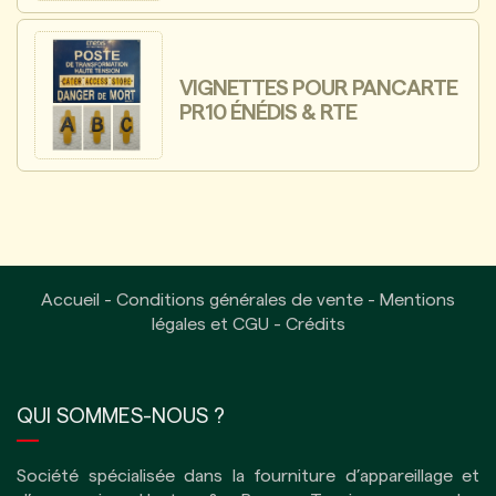
VIGNETTES POUR PANCARTE
PR10 ÉNÉDIS & RTE
Accueil
-
Conditions générales de vente
-
Mentions
légales et CGU
-
Crédits
QUI SOMMES-NOUS ?
Société spécialisée dans la fourniture d’appareillage et